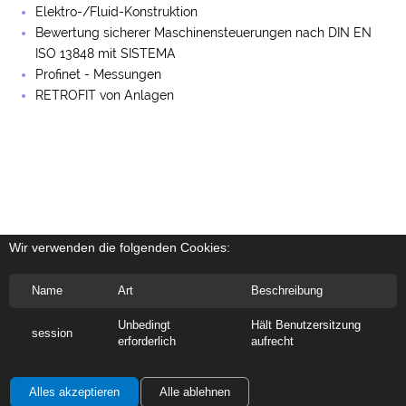
Elektro-/Fluid-Konstruktion
Bewertung sicherer Maschinensteuerungen nach DIN EN
ISO 13848 mit SISTEMA
Profinet - Messungen
RETROFIT von Anlagen
Wir verwenden die folgenden Cookies:
Name
Art
Beschreibung
Unbedingt
Hält Benutzersitzung
session
STECO Systems
- Software-Division
erforderlich
aufrecht
Standort Hallbergmoos / Deutschland
Alles akzeptieren
Alle ablehnen
Digitale Lösungen